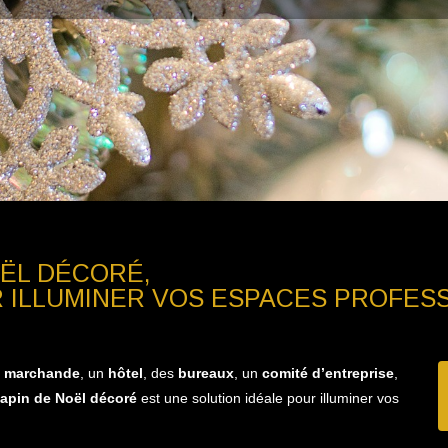
OËL DÉCORÉ,
R ILLUMINER VOS ESPACES PROFESS
e marchande
, un
hôtel
, des
bureaux
, un
comité d’entreprise
,
sapin de Noël décoré
est une solution idéale pour illuminer vos