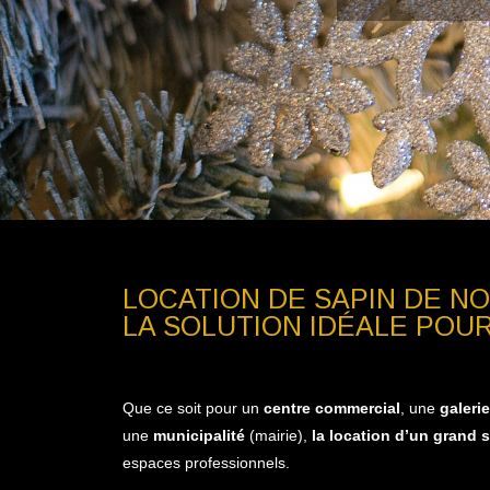
LOCATION DE SAPIN DE N
LA SOLUTION IDÉALE POU
Que ce soit pour un
centre commercial
, une
galeri
une
municipalité
(mairie),
la location d’un grand 
espaces professionnels.